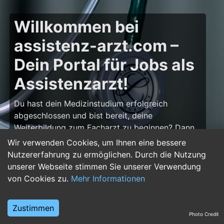
Willkommen bei
assistenz-arzt.com –
Dein Portal für Jobs als
Assistenzarzt!
Du hast dein Medizinstudium erfolgreich
abgeschlossen und bist bereit, deine
Weiterbildung zum Facharzt zu beginnen? Dann
bist du auf
assistenz-arzt.com
genau richtig!
Wir verwenden Cookies, um Ihnen eine bessere
Hier findest du zahlreiche Stellenangebote für
Nutzererfahrung zu ermöglichen. Durch die Nutzung
Assistenzärzte in allen Fachrichtungen – von der
unserer Webseite stimmen Sie unserer Verwendung
Inneren Medizin über die Chirurgie bis hin zur
von Cookies zu.
Mehr Informationen
Pädiatrie, Psychiatrie und Anästhesiologie. Starte
deine Karriere im Arztberuf und finde die
Zustimmen
passende Klinik oder Praxis für deinen nächsten
Photo Credit
Karriereschritt.