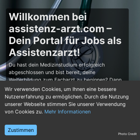
Willkommen bei
assistenz-arzt.com –
Dein Portal für Jobs als
Assistenzarzt!
Du hast dein Medizinstudium erfolgreich
abgeschlossen und bist bereit, deine
Weiterbildung zum Facharzt zu beginnen? Dann
bist du auf
assistenz-arzt.com
genau richtig!
Wir verwenden Cookies, um Ihnen eine bessere
Hier findest du zahlreiche Stellenangebote für
Nutzererfahrung zu ermöglichen. Durch die Nutzung
Assistenzärzte in allen Fachrichtungen – von der
unserer Webseite stimmen Sie unserer Verwendung
Inneren Medizin über die Chirurgie bis hin zur
von Cookies zu.
Mehr Informationen
Pädiatrie, Psychiatrie und Anästhesiologie. Starte
deine Karriere im Arztberuf und finde die
Zustimmen
passende Klinik oder Praxis für deinen nächsten
Photo Credit
Karriereschritt.