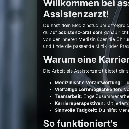
Willkommen bei ass
Assistenzarzt!
Du hast dein Medizinstudium erfolgrei
du auf
assistenz-arzt.com
genau richti
von der Inneren Medizin über die Chirur
und finde die passende Klinik oder Prax
Warum eine Karrier
Die Arbeit als Assistenzarzt bietet di
Medizinische Verantwortung:
Du 
Vielfältige Lernmöglichkeiten:
Vo
Teamarbeit:
Enge Zusammenarbeit
Karriereperspektiven:
Mit jedem 
Sinnvolle Tätigkeit:
Du hilfst Mens
So funktioniert's