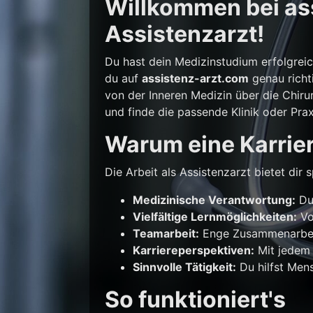
Willkommen bei ass
Assistenzarzt!
Du hast dein Medizinstudium erfolgrei
du auf
assistenz-arzt.com
genau richti
von der Inneren Medizin über die Chirur
und finde die passende Klinik oder Prax
Warum eine Karrier
Die Arbeit als Assistenzarzt bietet di
Medizinische Verantwortung:
Du 
Vielfältige Lernmöglichkeiten:
Vo
Teamarbeit:
Enge Zusammenarbeit
Karriereperspektiven:
Mit jedem 
Sinnvolle Tätigkeit:
Du hilfst Mens
So funktioniert's