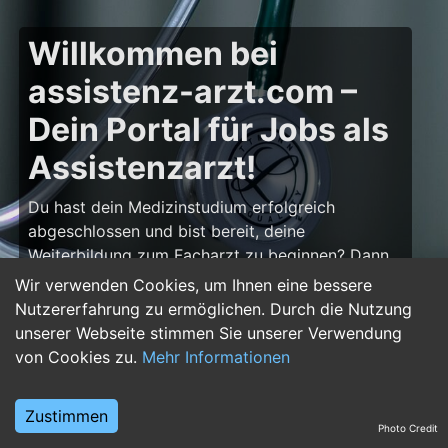
Willkommen bei
assistenz-arzt.com –
Dein Portal für Jobs als
Assistenzarzt!
Du hast dein Medizinstudium erfolgreich
abgeschlossen und bist bereit, deine
Weiterbildung zum Facharzt zu beginnen? Dann
bist du auf
assistenz-arzt.com
genau richtig!
Wir verwenden Cookies, um Ihnen eine bessere
Hier findest du zahlreiche Stellenangebote für
Nutzererfahrung zu ermöglichen. Durch die Nutzung
Assistenzärzte in allen Fachrichtungen – von der
unserer Webseite stimmen Sie unserer Verwendung
Inneren Medizin über die Chirurgie bis hin zur
von Cookies zu.
Mehr Informationen
Pädiatrie, Psychiatrie und Anästhesiologie. Starte
deine Karriere im Arztberuf und finde die
Zustimmen
passende Klinik oder Praxis für deinen nächsten
Photo Credit
Karriereschritt.