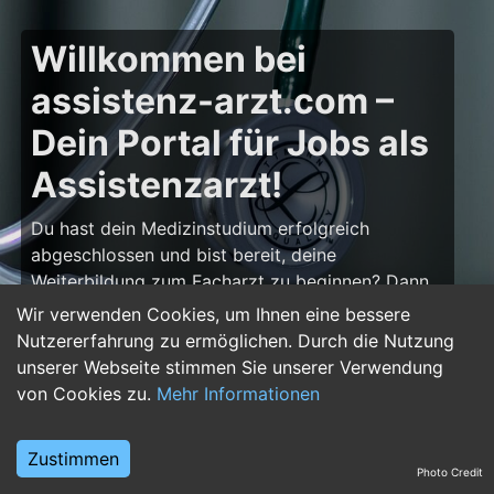
Willkommen bei
assistenz-arzt.com –
Dein Portal für Jobs als
Assistenzarzt!
Du hast dein Medizinstudium erfolgreich
abgeschlossen und bist bereit, deine
Weiterbildung zum Facharzt zu beginnen? Dann
bist du auf
assistenz-arzt.com
genau richtig!
Wir verwenden Cookies, um Ihnen eine bessere
Hier findest du zahlreiche Stellenangebote für
Nutzererfahrung zu ermöglichen. Durch die Nutzung
Assistenzärzte in allen Fachrichtungen – von der
unserer Webseite stimmen Sie unserer Verwendung
Inneren Medizin über die Chirurgie bis hin zur
von Cookies zu.
Mehr Informationen
Pädiatrie, Psychiatrie und Anästhesiologie. Starte
deine Karriere im Arztberuf und finde die
Zustimmen
passende Klinik oder Praxis für deinen nächsten
Photo Credit
Karriereschritt.