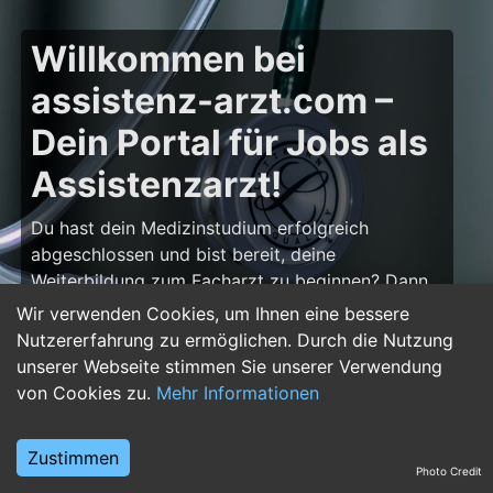
Willkommen bei
assistenz-arzt.com –
Dein Portal für Jobs als
Assistenzarzt!
Du hast dein Medizinstudium erfolgreich
abgeschlossen und bist bereit, deine
Weiterbildung zum Facharzt zu beginnen? Dann
bist du auf
assistenz-arzt.com
genau richtig!
Wir verwenden Cookies, um Ihnen eine bessere
Hier findest du zahlreiche Stellenangebote für
Nutzererfahrung zu ermöglichen. Durch die Nutzung
Assistenzärzte in allen Fachrichtungen – von der
unserer Webseite stimmen Sie unserer Verwendung
Inneren Medizin über die Chirurgie bis hin zur
von Cookies zu.
Mehr Informationen
Pädiatrie, Psychiatrie und Anästhesiologie. Starte
deine Karriere im Arztberuf und finde die
Zustimmen
passende Klinik oder Praxis für deinen nächsten
Photo Credit
Karriereschritt.