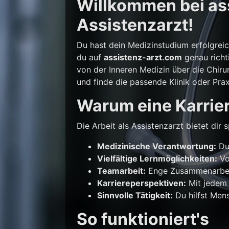
Willkommen bei ass
Assistenzarzt!
Du hast dein Medizinstudium erfolgrei
du auf
assistenz-arzt.com
genau richti
von der Inneren Medizin über die Chirur
und finde die passende Klinik oder Prax
Warum eine Karrier
Die Arbeit als Assistenzarzt bietet di
Medizinische Verantwortung:
Du 
Vielfältige Lernmöglichkeiten:
Vo
Teamarbeit:
Enge Zusammenarbeit
Karriereperspektiven:
Mit jedem 
Sinnvolle Tätigkeit:
Du hilfst Mens
So funktioniert's