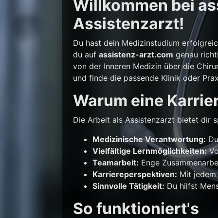
Willkommen bei ass
Assistenzarzt!
Du hast dein Medizinstudium erfolgrei
du auf
assistenz-arzt.com
genau richti
von der Inneren Medizin über die Chirur
und finde die passende Klinik oder Prax
Warum eine Karrier
Die Arbeit als Assistenzarzt bietet di
Medizinische Verantwortung:
Du 
Vielfältige Lernmöglichkeiten:
Vo
Teamarbeit:
Enge Zusammenarbeit
Karriereperspektiven:
Mit jedem 
Sinnvolle Tätigkeit:
Du hilfst Mens
So funktioniert's