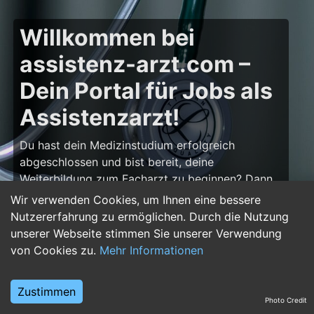
Willkommen bei
assistenz-arzt.com –
Dein Portal für Jobs als
Assistenzarzt!
Du hast dein Medizinstudium erfolgreich
abgeschlossen und bist bereit, deine
Weiterbildung zum Facharzt zu beginnen? Dann
bist du auf
assistenz-arzt.com
genau richtig!
Wir verwenden Cookies, um Ihnen eine bessere
Hier findest du zahlreiche Stellenangebote für
Nutzererfahrung zu ermöglichen. Durch die Nutzung
Assistenzärzte in allen Fachrichtungen – von der
unserer Webseite stimmen Sie unserer Verwendung
Inneren Medizin über die Chirurgie bis hin zur
von Cookies zu.
Mehr Informationen
Pädiatrie, Psychiatrie und Anästhesiologie. Starte
deine Karriere im Arztberuf und finde die
Zustimmen
passende Klinik oder Praxis für deinen nächsten
Photo Credit
Karriereschritt.