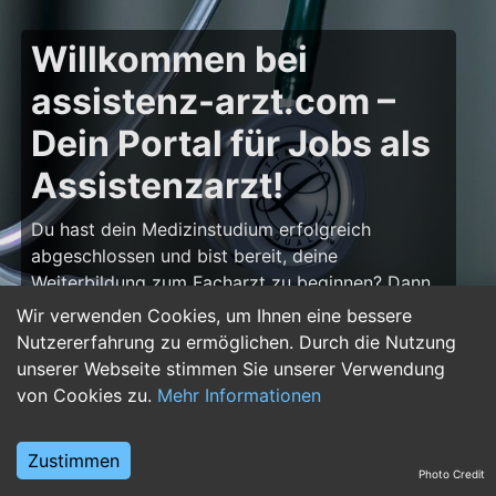
Willkommen bei
assistenz-arzt.com –
Dein Portal für Jobs als
Assistenzarzt!
Du hast dein Medizinstudium erfolgreich
abgeschlossen und bist bereit, deine
Weiterbildung zum Facharzt zu beginnen? Dann
bist du auf
assistenz-arzt.com
genau richtig!
Wir verwenden Cookies, um Ihnen eine bessere
Hier findest du zahlreiche Stellenangebote für
Nutzererfahrung zu ermöglichen. Durch die Nutzung
Assistenzärzte in allen Fachrichtungen – von der
unserer Webseite stimmen Sie unserer Verwendung
Inneren Medizin über die Chirurgie bis hin zur
von Cookies zu.
Mehr Informationen
Pädiatrie, Psychiatrie und Anästhesiologie. Starte
deine Karriere im Arztberuf und finde die
Zustimmen
passende Klinik oder Praxis für deinen nächsten
Photo Credit
Karriereschritt.