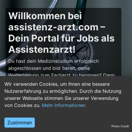
Willkommen bei
assistenz-arzt.com –
Dein Portal für Jobs als
Assistenzarzt!
Du hast dein Medizinstudium erfolgreich
abgeschlossen und bist bereit, deine
Weiterbildung zum Facharzt zu beginnen? Dann
bist du auf
assistenz-arzt.com
genau richtig!
Wir verwenden Cookies, um Ihnen eine bessere
Hier findest du zahlreiche Stellenangebote für
Nutzererfahrung zu ermöglichen. Durch die Nutzung
Assistenzärzte in allen Fachrichtungen – von der
unserer Webseite stimmen Sie unserer Verwendung
Inneren Medizin über die Chirurgie bis hin zur
von Cookies zu.
Mehr Informationen
Pädiatrie, Psychiatrie und Anästhesiologie. Starte
deine Karriere im Arztberuf und finde die
Zustimmen
passende Klinik oder Praxis für deinen nächsten
Photo Credit
Karriereschritt.