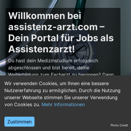
Willkommen bei
assistenz-arzt.com –
Dein Portal für Jobs als
Assistenzarzt!
Du hast dein Medizinstudium erfolgreich
abgeschlossen und bist bereit, deine
Weiterbildung zum Facharzt zu beginnen? Dann
bist du auf
assistenz-arzt.com
genau richtig!
Wir verwenden Cookies, um Ihnen eine bessere
Hier findest du zahlreiche Stellenangebote für
Nutzererfahrung zu ermöglichen. Durch die Nutzung
Assistenzärzte in allen Fachrichtungen – von der
unserer Webseite stimmen Sie unserer Verwendung
Inneren Medizin über die Chirurgie bis hin zur
von Cookies zu.
Mehr Informationen
Pädiatrie, Psychiatrie und Anästhesiologie. Starte
deine Karriere im Arztberuf und finde die
Zustimmen
passende Klinik oder Praxis für deinen nächsten
Photo Credit
Karriereschritt.