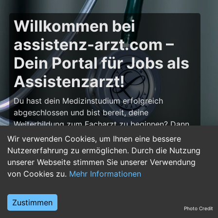
Willkommen bei
assistenz-arzt.com –
Dein Portal für Jobs als
Assistenzarzt!
Du hast dein Medizinstudium erfolgreich
abgeschlossen und bist bereit, deine
Weiterbildung zum Facharzt zu beginnen? Dann
bist du auf
assistenz-arzt.com
genau richtig!
Wir verwenden Cookies, um Ihnen eine bessere
Hier findest du zahlreiche Stellenangebote für
Nutzererfahrung zu ermöglichen. Durch die Nutzung
Assistenzärzte in allen Fachrichtungen – von der
unserer Webseite stimmen Sie unserer Verwendung
Inneren Medizin über die Chirurgie bis hin zur
von Cookies zu.
Mehr Informationen
Pädiatrie, Psychiatrie und Anästhesiologie. Starte
deine Karriere im Arztberuf und finde die
Zustimmen
passende Klinik oder Praxis für deinen nächsten
Photo Credit
Karriereschritt.