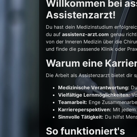
Willkommen bei ass
Assistenzarzt!
Du hast dein Medizinstudium erfolgrei
du auf
assistenz-arzt.com
genau richti
von der Inneren Medizin über die Chirur
und finde die passende Klinik oder Prax
Warum eine Karrier
Die Arbeit als Assistenzarzt bietet di
Medizinische Verantwortung:
Du 
Vielfältige Lernmöglichkeiten:
Vo
Teamarbeit:
Enge Zusammenarbeit
Karriereperspektiven:
Mit jedem 
Sinnvolle Tätigkeit:
Du hilfst Mens
So funktioniert's