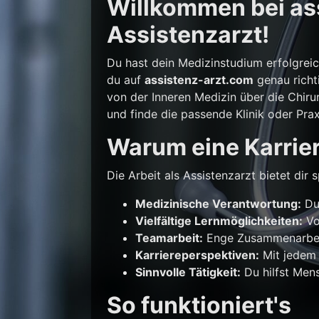
Willkommen bei ass
Assistenzarzt!
Du hast dein Medizinstudium erfolgrei
du auf
assistenz-arzt.com
genau richti
von der Inneren Medizin über die Chirur
und finde die passende Klinik oder Prax
Warum eine Karrier
Die Arbeit als Assistenzarzt bietet di
Medizinische Verantwortung:
Du 
Vielfältige Lernmöglichkeiten:
Vo
Teamarbeit:
Enge Zusammenarbeit
Karriereperspektiven:
Mit jedem 
Sinnvolle Tätigkeit:
Du hilfst Mens
So funktioniert's