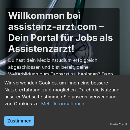
Willkommen bei
assistenz-arzt.com –
Dein Portal für Jobs als
Assistenzarzt!
Du hast dein Medizinstudium erfolgreich
abgeschlossen und bist bereit, deine
Weiterbildung zum Facharzt zu beginnen? Dann
bist du auf
assistenz-arzt.com
genau richtig!
Wir verwenden Cookies, um Ihnen eine bessere
Hier findest du zahlreiche Stellenangebote für
Nutzererfahrung zu ermöglichen. Durch die Nutzung
Assistenzärzte in allen Fachrichtungen – von der
unserer Webseite stimmen Sie unserer Verwendung
Inneren Medizin über die Chirurgie bis hin zur
von Cookies zu.
Mehr Informationen
Pädiatrie, Psychiatrie und Anästhesiologie. Starte
deine Karriere im Arztberuf und finde die
Zustimmen
passende Klinik oder Praxis für deinen nächsten
Photo Credit
Karriereschritt.