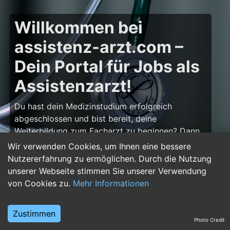
Willkommen bei
assistenz-arzt.com –
Dein Portal für Jobs als
Assistenzarzt!
Du hast dein Medizinstudium erfolgreich
abgeschlossen und bist bereit, deine
Weiterbildung zum Facharzt zu beginnen? Dann
bist du auf
assistenz-arzt.com
genau richtig!
Wir verwenden Cookies, um Ihnen eine bessere
Hier findest du zahlreiche Stellenangebote für
Nutzererfahrung zu ermöglichen. Durch die Nutzung
Assistenzärzte in allen Fachrichtungen – von der
unserer Webseite stimmen Sie unserer Verwendung
Inneren Medizin über die Chirurgie bis hin zur
von Cookies zu.
Mehr Informationen
Pädiatrie, Psychiatrie und Anästhesiologie. Starte
deine Karriere im Arztberuf und finde die
Zustimmen
passende Klinik oder Praxis für deinen nächsten
Photo Credit
Karriereschritt.