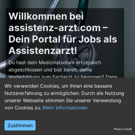
Willkommen bei
assistenz-arzt.com –
Dein Portal für Jobs als
Assistenzarzt!
Du hast dein Medizinstudium erfolgreich
abgeschlossen und bist bereit, deine
Weiterbildung zum Facharzt zu beginnen? Dann
bist du auf
assistenz-arzt.com
genau richtig!
Wir verwenden Cookies, um Ihnen eine bessere
Hier findest du zahlreiche Stellenangebote für
Nutzererfahrung zu ermöglichen. Durch die Nutzung
Assistenzärzte in allen Fachrichtungen – von der
unserer Webseite stimmen Sie unserer Verwendung
Inneren Medizin über die Chirurgie bis hin zur
von Cookies zu.
Mehr Informationen
Pädiatrie, Psychiatrie und Anästhesiologie. Starte
deine Karriere im Arztberuf und finde die
Zustimmen
passende Klinik oder Praxis für deinen nächsten
Photo Credit
Karriereschritt.