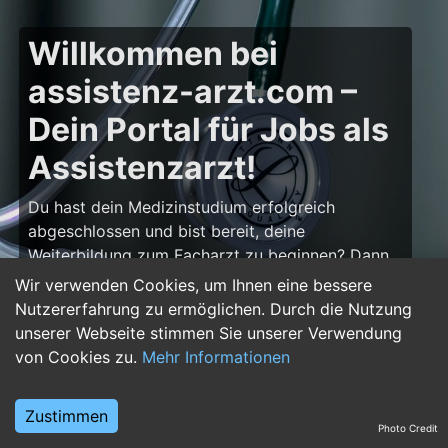
Willkommen bei
assistenz-arzt.com –
Dein Portal für Jobs als
Assistenzarzt!
Du hast dein Medizinstudium erfolgreich
abgeschlossen und bist bereit, deine
Weiterbildung zum Facharzt zu beginnen? Dann
bist du auf
assistenz-arzt.com
genau richtig!
Wir verwenden Cookies, um Ihnen eine bessere
Hier findest du zahlreiche Stellenangebote für
Nutzererfahrung zu ermöglichen. Durch die Nutzung
Assistenzärzte in allen Fachrichtungen – von der
unserer Webseite stimmen Sie unserer Verwendung
Inneren Medizin über die Chirurgie bis hin zur
von Cookies zu.
Mehr Informationen
Pädiatrie, Psychiatrie und Anästhesiologie. Starte
deine Karriere im Arztberuf und finde die
Zustimmen
passende Klinik oder Praxis für deinen nächsten
Photo Credit
Karriereschritt.