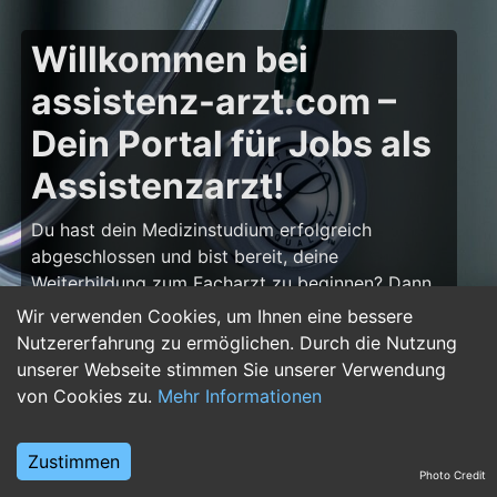
Willkommen bei
assistenz-arzt.com –
Dein Portal für Jobs als
Assistenzarzt!
Du hast dein Medizinstudium erfolgreich
abgeschlossen und bist bereit, deine
Weiterbildung zum Facharzt zu beginnen? Dann
bist du auf
assistenz-arzt.com
genau richtig!
Wir verwenden Cookies, um Ihnen eine bessere
Hier findest du zahlreiche Stellenangebote für
Nutzererfahrung zu ermöglichen. Durch die Nutzung
Assistenzärzte in allen Fachrichtungen – von der
unserer Webseite stimmen Sie unserer Verwendung
Inneren Medizin über die Chirurgie bis hin zur
von Cookies zu.
Mehr Informationen
Pädiatrie, Psychiatrie und Anästhesiologie. Starte
deine Karriere im Arztberuf und finde die
Zustimmen
passende Klinik oder Praxis für deinen nächsten
Photo Credit
Karriereschritt.