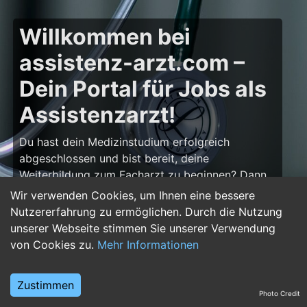
Willkommen bei
assistenz-arzt.com –
Dein Portal für Jobs als
Assistenzarzt!
Du hast dein Medizinstudium erfolgreich
abgeschlossen und bist bereit, deine
Weiterbildung zum Facharzt zu beginnen? Dann
bist du auf
assistenz-arzt.com
genau richtig!
Wir verwenden Cookies, um Ihnen eine bessere
Hier findest du zahlreiche Stellenangebote für
Nutzererfahrung zu ermöglichen. Durch die Nutzung
Assistenzärzte in allen Fachrichtungen – von der
unserer Webseite stimmen Sie unserer Verwendung
Inneren Medizin über die Chirurgie bis hin zur
von Cookies zu.
Mehr Informationen
Pädiatrie, Psychiatrie und Anästhesiologie. Starte
deine Karriere im Arztberuf und finde die
Zustimmen
passende Klinik oder Praxis für deinen nächsten
Photo Credit
Karriereschritt.