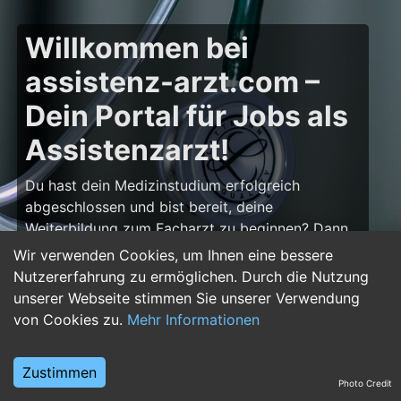
Willkommen bei
assistenz-arzt.com –
Dein Portal für Jobs als
Assistenzarzt!
Du hast dein Medizinstudium erfolgreich
abgeschlossen und bist bereit, deine
Weiterbildung zum Facharzt zu beginnen? Dann
bist du auf
assistenz-arzt.com
genau richtig!
Wir verwenden Cookies, um Ihnen eine bessere
Hier findest du zahlreiche Stellenangebote für
Nutzererfahrung zu ermöglichen. Durch die Nutzung
Assistenzärzte in allen Fachrichtungen – von der
unserer Webseite stimmen Sie unserer Verwendung
Inneren Medizin über die Chirurgie bis hin zur
von Cookies zu.
Mehr Informationen
Pädiatrie, Psychiatrie und Anästhesiologie. Starte
deine Karriere im Arztberuf und finde die
Zustimmen
passende Klinik oder Praxis für deinen nächsten
Photo Credit
Karriereschritt.