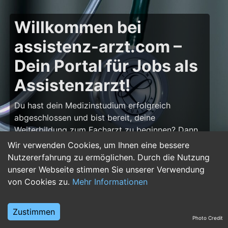
Willkommen bei
assistenz-arzt.com –
Dein Portal für Jobs als
Assistenzarzt!
Du hast dein Medizinstudium erfolgreich
abgeschlossen und bist bereit, deine
Weiterbildung zum Facharzt zu beginnen? Dann
bist du auf
assistenz-arzt.com
genau richtig!
Wir verwenden Cookies, um Ihnen eine bessere
Hier findest du zahlreiche Stellenangebote für
Nutzererfahrung zu ermöglichen. Durch die Nutzung
Assistenzärzte in allen Fachrichtungen – von der
unserer Webseite stimmen Sie unserer Verwendung
Inneren Medizin über die Chirurgie bis hin zur
von Cookies zu.
Mehr Informationen
Pädiatrie, Psychiatrie und Anästhesiologie. Starte
deine Karriere im Arztberuf und finde die
Zustimmen
passende Klinik oder Praxis für deinen nächsten
Photo Credit
Karriereschritt.