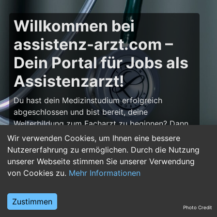
Willkommen bei
assistenz-arzt.com –
Dein Portal für Jobs als
Assistenzarzt!
Du hast dein Medizinstudium erfolgreich
abgeschlossen und bist bereit, deine
Weiterbildung zum Facharzt zu beginnen? Dann
bist du auf
assistenz-arzt.com
genau richtig!
Wir verwenden Cookies, um Ihnen eine bessere
Hier findest du zahlreiche Stellenangebote für
Nutzererfahrung zu ermöglichen. Durch die Nutzung
Assistenzärzte in allen Fachrichtungen – von der
unserer Webseite stimmen Sie unserer Verwendung
Inneren Medizin über die Chirurgie bis hin zur
von Cookies zu.
Mehr Informationen
Pädiatrie, Psychiatrie und Anästhesiologie. Starte
deine Karriere im Arztberuf und finde die
Zustimmen
passende Klinik oder Praxis für deinen nächsten
Photo Credit
Karriereschritt.