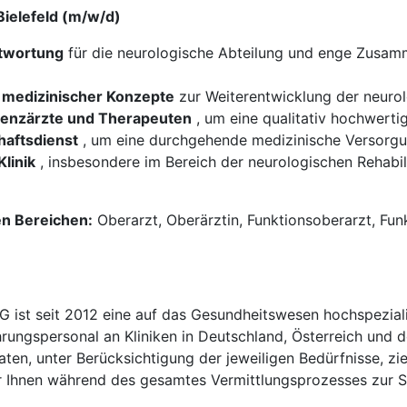
Bielefeld (m/w/d)
twortung
für die neurologische Abteilung und enge Zusamme
 medizinischer Konzepte
zur Weiterentwicklung der neurol
stenzärzte und Therapeuten
, um eine qualitativ hochwerti
haftsdienst
, um eine durchgehende medizinische Versorgun
linik
, insbesondere im Bereich der neurologischen Rehabi
en Bereichen:
Oberarzt, Oberärztin, Funktionsoberarzt, Fun
t seit 2012 eine auf das Gesundheitswesen hochspezialisi
hrungspersonal an Kliniken in Deutschland, Österreich und d
en, unter Berücksichtigung der jeweiligen Bedürfnisse, zi
 Ihnen während des gesamtes Vermittlungsprozesses zur Sei