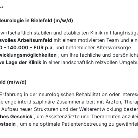
**
Neurologie in Bielefeld (m/w/d)
 wirtschaftlich stabilen und etablierten Klinik mit langfristi
volles Arbeitsumfeld
mit einem motivierten Team und ein
 – 140.000,- EUR p.a.
und betrieblicher Altersvorsorge.
twicklungsmöglichkeiten
, um Ihre fachliche und persönlich
ve Lage der Klinik
in einer landschaftlich reizvollen Umgeb
feld (m/w/d)
Erfahrung in der neurologischen Rehabilitation oder Intere
ne enge interdisziplinäre Zusammenarbeit mit Ärzten, Thera
Aufbau neuer Strukturen und der Weiterentwicklung beste
hes Geschick
, um Assistenzärzte und Therapeuten anzulei
stsein
, um eine optimale Patientenbetreuung zu gewährle