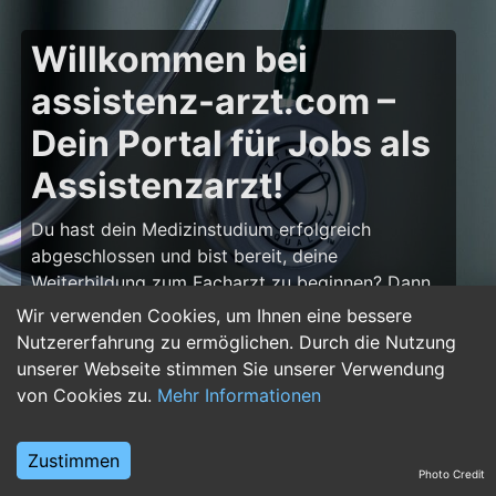
Willkommen bei
assistenz-arzt.com –
Dein Portal für Jobs als
Assistenzarzt!
Du hast dein Medizinstudium erfolgreich
abgeschlossen und bist bereit, deine
Weiterbildung zum Facharzt zu beginnen? Dann
bist du auf
assistenz-arzt.com
genau richtig!
Wir verwenden Cookies, um Ihnen eine bessere
Hier findest du zahlreiche Stellenangebote für
Nutzererfahrung zu ermöglichen. Durch die Nutzung
Assistenzärzte in allen Fachrichtungen – von der
unserer Webseite stimmen Sie unserer Verwendung
Inneren Medizin über die Chirurgie bis hin zur
von Cookies zu.
Mehr Informationen
Pädiatrie, Psychiatrie und Anästhesiologie. Starte
deine Karriere im Arztberuf und finde die
Zustimmen
passende Klinik oder Praxis für deinen nächsten
Photo Credit
Karriereschritt.