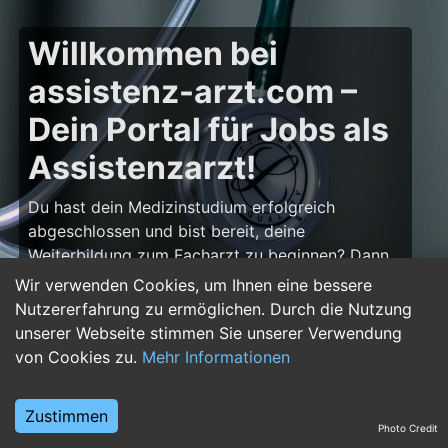
Willkommen bei
assistenz-arzt.com –
Dein Portal für Jobs als
Assistenzarzt!
Du hast dein Medizinstudium erfolgreich
abgeschlossen und bist bereit, deine
Weiterbildung zum Facharzt zu beginnen? Dann
bist du auf
assistenz-arzt.com
genau richtig!
Wir verwenden Cookies, um Ihnen eine bessere
Hier findest du zahlreiche Stellenangebote für
Nutzererfahrung zu ermöglichen. Durch die Nutzung
Assistenzärzte in allen Fachrichtungen – von der
unserer Webseite stimmen Sie unserer Verwendung
Inneren Medizin über die Chirurgie bis hin zur
von Cookies zu.
Mehr Informationen
Pädiatrie, Psychiatrie und Anästhesiologie. Starte
deine Karriere im Arztberuf und finde die
Zustimmen
passende Klinik oder Praxis für deinen nächsten
Photo Credit
Karriereschritt.