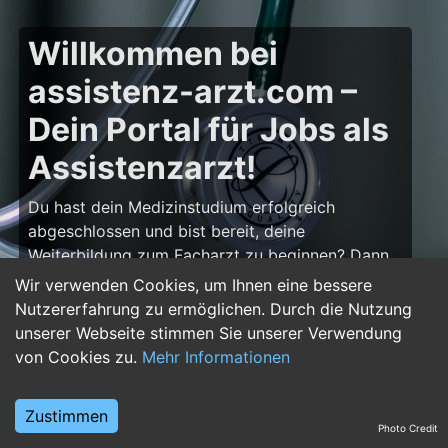
Willkommen bei
assistenz-arzt.com –
Dein Portal für Jobs als
Assistenzarzt!
Du hast dein Medizinstudium erfolgreich
abgeschlossen und bist bereit, deine
Weiterbildung zum Facharzt zu beginnen? Dann
bist du auf
assistenz-arzt.com
genau richtig!
Wir verwenden Cookies, um Ihnen eine bessere
Hier findest du zahlreiche Stellenangebote für
Nutzererfahrung zu ermöglichen. Durch die Nutzung
Assistenzärzte in allen Fachrichtungen – von der
unserer Webseite stimmen Sie unserer Verwendung
Inneren Medizin über die Chirurgie bis hin zur
von Cookies zu.
Mehr Informationen
Pädiatrie, Psychiatrie und Anästhesiologie. Starte
deine Karriere im Arztberuf und finde die
Zustimmen
passende Klinik oder Praxis für deinen nächsten
Photo Credit
Karriereschritt.