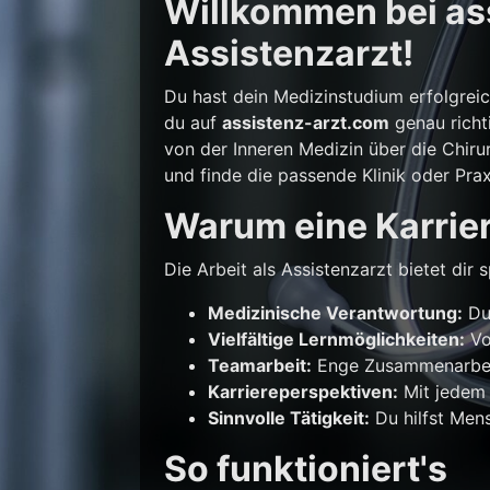
Willkommen bei ass
Assistenzarzt!
Du hast dein Medizinstudium erfolgrei
du auf
assistenz-arzt.com
genau richti
von der Inneren Medizin über die Chirur
und finde die passende Klinik oder Prax
Warum eine Karrier
Die Arbeit als Assistenzarzt bietet di
Medizinische Verantwortung:
Du 
Vielfältige Lernmöglichkeiten:
Vo
Teamarbeit:
Enge Zusammenarbeit
Karriereperspektiven:
Mit jedem 
Sinnvolle Tätigkeit:
Du hilfst Mens
So funktioniert's