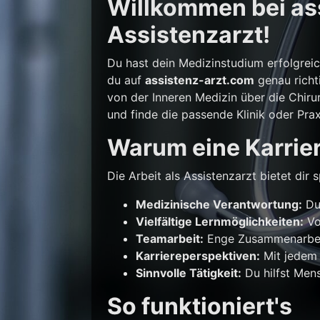
Willkommen bei ass
Assistenzarzt!
Du hast dein Medizinstudium erfolgrei
du auf
assistenz-arzt.com
genau richti
von der Inneren Medizin über die Chirur
und finde die passende Klinik oder Prax
Warum eine Karrier
Die Arbeit als Assistenzarzt bietet di
Medizinische Verantwortung:
Du 
Vielfältige Lernmöglichkeiten:
Vo
Teamarbeit:
Enge Zusammenarbeit
Karriereperspektiven:
Mit jedem 
Sinnvolle Tätigkeit:
Du hilfst Mens
So funktioniert's