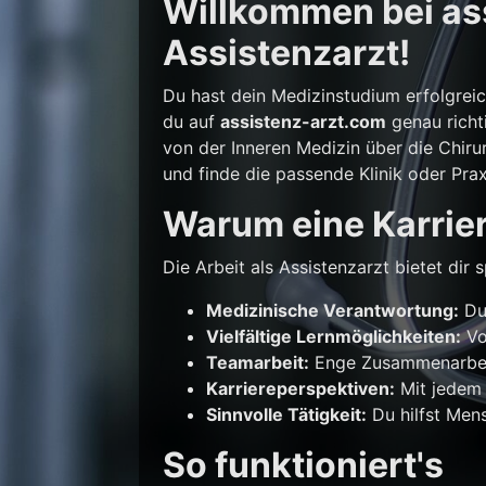
Willkommen bei ass
Assistenzarzt!
Du hast dein Medizinstudium erfolgrei
du auf
assistenz-arzt.com
genau richti
von der Inneren Medizin über die Chirur
und finde die passende Klinik oder Prax
Warum eine Karrier
Die Arbeit als Assistenzarzt bietet di
Medizinische Verantwortung:
Du 
Vielfältige Lernmöglichkeiten:
Vo
Teamarbeit:
Enge Zusammenarbeit
Karriereperspektiven:
Mit jedem 
Sinnvolle Tätigkeit:
Du hilfst Mens
So funktioniert's