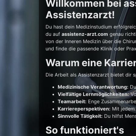
Willkommen bei ass
Assistenzarzt!
Du hast dein Medizinstudium erfolgrei
du auf
assistenz-arzt.com
genau richti
von der Inneren Medizin über die Chirur
und finde die passende Klinik oder Prax
Warum eine Karrier
Die Arbeit als Assistenzarzt bietet di
Medizinische Verantwortung:
Du 
Vielfältige Lernmöglichkeiten:
Vo
Teamarbeit:
Enge Zusammenarbeit
Karriereperspektiven:
Mit jedem 
Sinnvolle Tätigkeit:
Du hilfst Mens
So funktioniert's