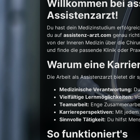
Willkommen bei ass
Assistenzarzt!
Du hast dein Medizinstudium erfolgrei
du auf
assistenz-arzt.com
genau richti
von der Inneren Medizin über die Chirur
und finde die passende Klinik oder Prax
Warum eine Karrier
Die Arbeit als Assistenzarzt bietet di
Medizinische Verantwortung:
Du 
Vielfältige Lernmöglichkeiten:
Vo
Teamarbeit:
Enge Zusammenarbeit
Karriereperspektiven:
Mit jedem 
Sinnvolle Tätigkeit:
Du hilfst Mens
So funktioniert's