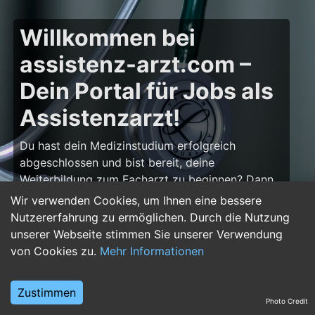
Willkommen bei
assistenz-arzt.com –
Dein Portal für Jobs als
Assistenzarzt!
Du hast dein Medizinstudium erfolgreich
abgeschlossen und bist bereit, deine
Weiterbildung zum Facharzt zu beginnen? Dann
bist du auf
assistenz-arzt.com
genau richtig!
Wir verwenden Cookies, um Ihnen eine bessere
Hier findest du zahlreiche Stellenangebote für
Nutzererfahrung zu ermöglichen. Durch die Nutzung
Assistenzärzte in allen Fachrichtungen – von der
unserer Webseite stimmen Sie unserer Verwendung
Inneren Medizin über die Chirurgie bis hin zur
von Cookies zu.
Mehr Informationen
Pädiatrie, Psychiatrie und Anästhesiologie. Starte
deine Karriere im Arztberuf und finde die
Zustimmen
passende Klinik oder Praxis für deinen nächsten
Photo Credit
Karriereschritt.