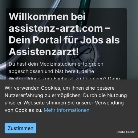
Willkommen bei
assistenz-arzt.com –
Dein Portal für Jobs als
Assistenzarzt!
Du hast dein Medizinstudium erfolgreich
abgeschlossen und bist bereit, deine
Weiterbildung zum Facharzt zu beginnen? Dann
bist du auf
assistenz-arzt.com
genau richtig!
Wir verwenden Cookies, um Ihnen eine bessere
Hier findest du zahlreiche Stellenangebote für
Nutzererfahrung zu ermöglichen. Durch die Nutzung
Assistenzärzte in allen Fachrichtungen – von der
unserer Webseite stimmen Sie unserer Verwendung
Inneren Medizin über die Chirurgie bis hin zur
von Cookies zu.
Mehr Informationen
Pädiatrie, Psychiatrie und Anästhesiologie. Starte
deine Karriere im Arztberuf und finde die
Zustimmen
passende Klinik oder Praxis für deinen nächsten
Photo Credit
Karriereschritt.