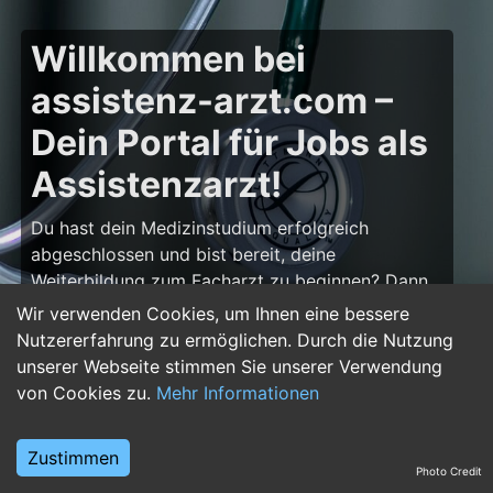
Willkommen bei
assistenz-arzt.com –
Dein Portal für Jobs als
Assistenzarzt!
Du hast dein Medizinstudium erfolgreich
abgeschlossen und bist bereit, deine
Weiterbildung zum Facharzt zu beginnen? Dann
bist du auf
assistenz-arzt.com
genau richtig!
Wir verwenden Cookies, um Ihnen eine bessere
Hier findest du zahlreiche Stellenangebote für
Nutzererfahrung zu ermöglichen. Durch die Nutzung
Assistenzärzte in allen Fachrichtungen – von der
unserer Webseite stimmen Sie unserer Verwendung
Inneren Medizin über die Chirurgie bis hin zur
von Cookies zu.
Mehr Informationen
Pädiatrie, Psychiatrie und Anästhesiologie. Starte
deine Karriere im Arztberuf und finde die
Zustimmen
passende Klinik oder Praxis für deinen nächsten
Photo Credit
Karriereschritt.