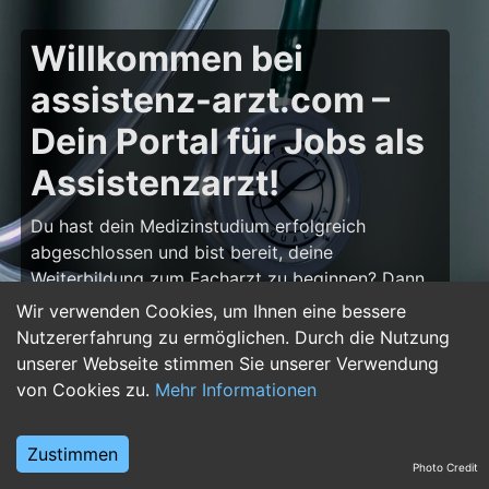
Willkommen bei
assistenz-arzt.com –
Dein Portal für Jobs als
Assistenzarzt!
Du hast dein Medizinstudium erfolgreich
abgeschlossen und bist bereit, deine
Weiterbildung zum Facharzt zu beginnen? Dann
bist du auf
assistenz-arzt.com
genau richtig!
Wir verwenden Cookies, um Ihnen eine bessere
Hier findest du zahlreiche Stellenangebote für
Nutzererfahrung zu ermöglichen. Durch die Nutzung
Assistenzärzte in allen Fachrichtungen – von der
unserer Webseite stimmen Sie unserer Verwendung
Inneren Medizin über die Chirurgie bis hin zur
von Cookies zu.
Mehr Informationen
Pädiatrie, Psychiatrie und Anästhesiologie. Starte
deine Karriere im Arztberuf und finde die
Zustimmen
passende Klinik oder Praxis für deinen nächsten
Photo Credit
Karriereschritt.