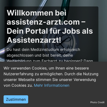
Willkommen bei
assistenz-arzt.com –
Dein Portal für Jobs als
Assistenzarzt!
Du hast dein Medizinstudium erfolgreich
abgeschlossen und bist bereit, deine
Weiterbildung zum Facharzt zu beginnen? Dann
bist du auf
assistenz-arzt.com
genau richtig!
Wir verwenden Cookies, um Ihnen eine bessere
Hier findest du zahlreiche Stellenangebote für
Nutzererfahrung zu ermöglichen. Durch die Nutzung
Assistenzärzte in allen Fachrichtungen – von der
unserer Webseite stimmen Sie unserer Verwendung
Inneren Medizin über die Chirurgie bis hin zur
von Cookies zu.
Mehr Informationen
Pädiatrie, Psychiatrie und Anästhesiologie. Starte
deine Karriere im Arztberuf und finde die
Zustimmen
passende Klinik oder Praxis für deinen nächsten
Photo Credit
Karriereschritt.