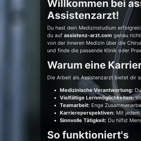
Willkommen bei ass
Assistenzarzt!
Du hast dein Medizinstudium erfolgrei
du auf
assistenz-arzt.com
genau richti
von der Inneren Medizin über die Chirur
und finde die passende Klinik oder Prax
Warum eine Karrier
Die Arbeit als Assistenzarzt bietet di
Medizinische Verantwortung:
Du 
Vielfältige Lernmöglichkeiten:
Vo
Teamarbeit:
Enge Zusammenarbeit
Karriereperspektiven:
Mit jedem 
Sinnvolle Tätigkeit:
Du hilfst Mens
So funktioniert's