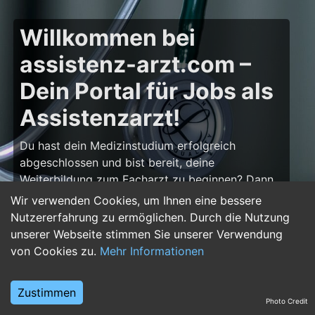
Willkommen bei
assistenz-arzt.com –
Dein Portal für Jobs als
Assistenzarzt!
Du hast dein Medizinstudium erfolgreich
abgeschlossen und bist bereit, deine
Weiterbildung zum Facharzt zu beginnen? Dann
bist du auf
assistenz-arzt.com
genau richtig!
Wir verwenden Cookies, um Ihnen eine bessere
Hier findest du zahlreiche Stellenangebote für
Nutzererfahrung zu ermöglichen. Durch die Nutzung
Assistenzärzte in allen Fachrichtungen – von der
unserer Webseite stimmen Sie unserer Verwendung
Inneren Medizin über die Chirurgie bis hin zur
von Cookies zu.
Mehr Informationen
Pädiatrie, Psychiatrie und Anästhesiologie. Starte
deine Karriere im Arztberuf und finde die
Zustimmen
passende Klinik oder Praxis für deinen nächsten
Photo Credit
Karriereschritt.