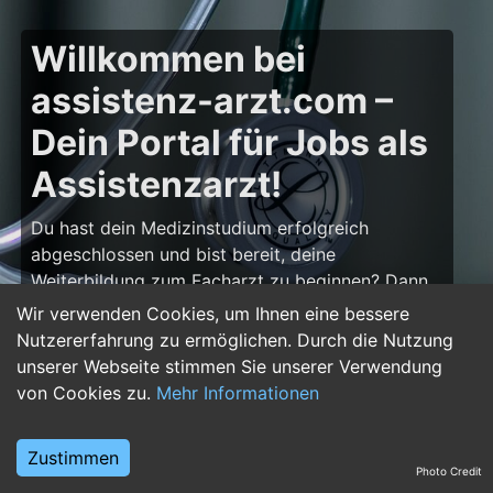
Willkommen bei
assistenz-arzt.com –
Dein Portal für Jobs als
Assistenzarzt!
Du hast dein Medizinstudium erfolgreich
abgeschlossen und bist bereit, deine
Weiterbildung zum Facharzt zu beginnen? Dann
bist du auf
assistenz-arzt.com
genau richtig!
Wir verwenden Cookies, um Ihnen eine bessere
Hier findest du zahlreiche Stellenangebote für
Nutzererfahrung zu ermöglichen. Durch die Nutzung
Assistenzärzte in allen Fachrichtungen – von der
unserer Webseite stimmen Sie unserer Verwendung
Inneren Medizin über die Chirurgie bis hin zur
von Cookies zu.
Mehr Informationen
Pädiatrie, Psychiatrie und Anästhesiologie. Starte
deine Karriere im Arztberuf und finde die
Zustimmen
passende Klinik oder Praxis für deinen nächsten
Photo Credit
Karriereschritt.