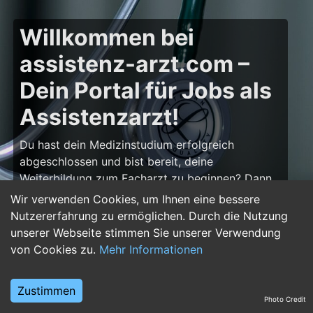
Willkommen bei
assistenz-arzt.com –
Dein Portal für Jobs als
Assistenzarzt!
Du hast dein Medizinstudium erfolgreich
abgeschlossen und bist bereit, deine
Weiterbildung zum Facharzt zu beginnen? Dann
bist du auf
assistenz-arzt.com
genau richtig!
Wir verwenden Cookies, um Ihnen eine bessere
Hier findest du zahlreiche Stellenangebote für
Nutzererfahrung zu ermöglichen. Durch die Nutzung
Assistenzärzte in allen Fachrichtungen – von der
unserer Webseite stimmen Sie unserer Verwendung
Inneren Medizin über die Chirurgie bis hin zur
von Cookies zu.
Mehr Informationen
Pädiatrie, Psychiatrie und Anästhesiologie. Starte
deine Karriere im Arztberuf und finde die
Zustimmen
passende Klinik oder Praxis für deinen nächsten
Photo Credit
Karriereschritt.