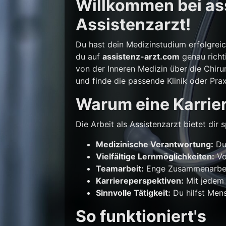
Willkommen bei ass
Assistenzarzt!
Du hast dein Medizinstudium erfolgrei
du auf
assistenz-arzt.com
genau richti
von der Inneren Medizin über die Chirur
und finde die passende Klinik oder Prax
Warum eine Karrier
Die Arbeit als Assistenzarzt bietet di
Medizinische Verantwortung:
Du 
Vielfältige Lernmöglichkeiten:
Vo
Teamarbeit:
Enge Zusammenarbeit
Karriereperspektiven:
Mit jedem 
Sinnvolle Tätigkeit:
Du hilfst Mens
So funktioniert's