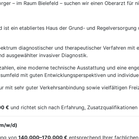
rger – im Raum Bielefeld – suchen wir einen Oberarzt für n
ist ein etabliertes Haus der Grund- und Regelversorgung un
s Spektrum diagnostischer und therapeutischer Verfahren mi
und ausgewählter invasiver Diagnostik.
lzahlen, eine moderne technische Ausstattung und eine enge
eitsumfeld mit guten Entwicklungsperspektiven und individu
ktur mit sehr guter Verkehrsanbindung sowie vielfältigen Fre
00 €
und richtet sich nach Erfahrung, Zusatzqualifikation
 (m/w/d)
tung von
140.000–170.000 €
entsprechend Ihrer fachlichen