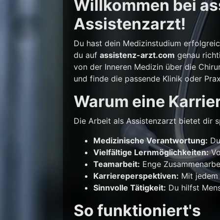
Willkommen bei ass
Assistenzarzt!
Du hast dein Medizinstudium erfolgrei
du auf
assistenz-arzt.com
genau richti
von der Inneren Medizin über die Chirur
und finde die passende Klinik oder Prax
Warum eine Karrier
Die Arbeit als Assistenzarzt bietet di
Medizinische Verantwortung:
Du 
Vielfältige Lernmöglichkeiten:
Vo
Teamarbeit:
Enge Zusammenarbeit
Karriereperspektiven:
Mit jedem 
Sinnvolle Tätigkeit:
Du hilfst Mens
So funktioniert's