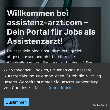
Willkommen bei
assistenz-arzt.com –
Dein Portal für Jobs als
Assistenzarzt!
Du hast dein Medizinstudium erfolgreich
abgeschlossen und bist bereit, deine
Weiterbildung zum Facharzt zu beginnen? Dann
bist du auf
assistenz-arzt.com
genau richtig!
Wir verwenden Cookies, um Ihnen eine bessere
Hier findest du zahlreiche Stellenangebote für
Nutzererfahrung zu ermöglichen. Durch die Nutzung
Assistenzärzte in allen Fachrichtungen – von der
unserer Webseite stimmen Sie unserer Verwendung
Inneren Medizin über die Chirurgie bis hin zur
von Cookies zu.
Mehr Informationen
Pädiatrie, Psychiatrie und Anästhesiologie. Starte
deine Karriere im Arztberuf und finde die
Zustimmen
passende Klinik oder Praxis für deinen nächsten
Photo Credit
Karriereschritt.