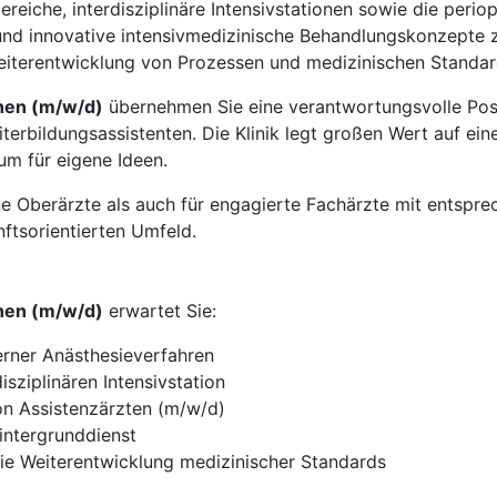
reiche, interdisziplinäre Intensivstationen sowie die perio
 innovative intensivmedizinische Behandlungskonzepte zu
 Weiterentwicklung von Prozessen und medizinischen Standa
hen (m/w/d)
übernehmen Sie eine verantwortungsvolle Posi
terbildungsassistenten. Die Klinik legt großen Wert auf eine
um für eigene Ideen.
ene Oberärzte als auch für engagierte Fachärzte mit entsp
ftsorientierten Umfeld.
hen (m/w/d)
erwartet Sie:
ner Anästhesieverfahren
isziplinären Intensivstation
on Assistenzärzten (m/w/d)
intergrunddienst
wie Weiterentwicklung medizinischer Standards