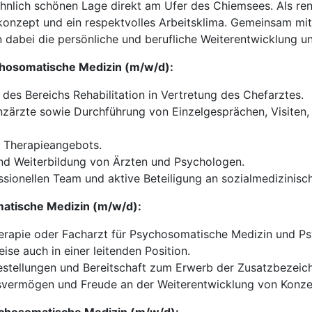
öhnlich schönen Lage direkt am Ufer des Chiemsees. Als ren
skonzept und ein respektvolles Arbeitsklima. Gemeinsam mi
n dabei die persönliche und berufliche Weiterentwicklung u
ychosomatische Medizin (m/w/d):
 des Bereichs Rehabilitation in Vertretung des Chefarztes.
nzärzte sowie Durchführung von Einzelgesprächen, Visiten, 
s Therapieangebots.
und Weiterbildung von Ärzten und Psychologen.
sionellen Team und aktive Beteiligung an sozialmedizinis
omatische Medizin (m/w/d):
herapie oder Facharzt für Psychosomatische Medizin und P
ise auch in einer leitenden Position.
gestellungen und Bereitschaft zum Erwerb der Zusatzbezeic
vermögen und Freude an der Weiterentwicklung von Konze