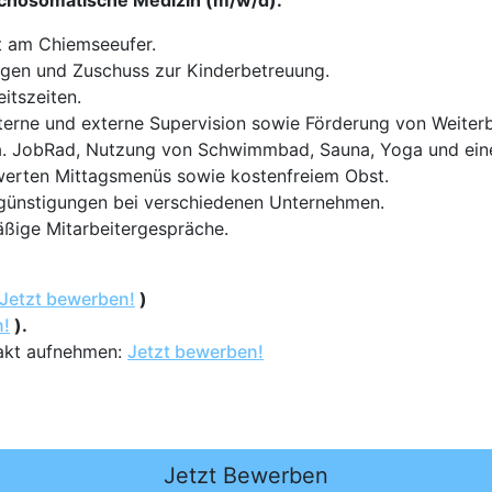
ychosomatische Medizin (m/w/d):
kt am Chiemseeufer.
ungen und Zuschuss zur Kinderbetreuung.
itszeiten.
nterne und externe Supervision sowie Förderung von Weite
.a. JobRad, Nutzung von Schwimmbad, Sauna, Yoga und ein
swerten Mittagsmenüs sowie kostenfreiem Obst.
ergünstigungen bei verschiedenen Unternehmen.
äßige Mitarbeitergespräche.
Jetzt bewerben!
)
n!
).
akt aufnehmen:
Jetzt bewerben!
Jetzt Bewerben