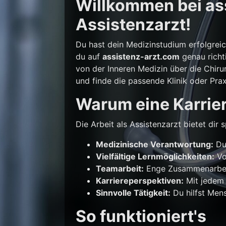
Willkommen bei ass
Assistenzarzt!
Du hast dein Medizinstudium erfolgrei
du auf
assistenz-arzt.com
genau richti
von der Inneren Medizin über die Chirur
und finde die passende Klinik oder Prax
Warum eine Karrier
Die Arbeit als Assistenzarzt bietet di
Medizinische Verantwortung:
Du 
Vielfältige Lernmöglichkeiten:
Vo
Teamarbeit:
Enge Zusammenarbeit
Karriereperspektiven:
Mit jedem 
Sinnvolle Tätigkeit:
Du hilfst Mens
So funktioniert's